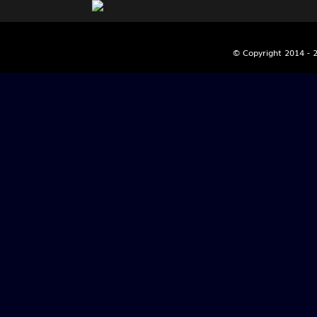
© Copyright 2014 -